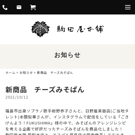
togg
navi
お知らせ
ホーム
>
お知らせ
> 新商品 チーズみそぱん
新商品 チーズみそぱん
2021/10/12
福島市出身ソプラノ歌手紺野恭子さんと、日野屋楽器店(ご当地タ
レント)本間梨華さんが、インスタグラムで配信をしている『ごき
げんよう！FUKUSHIMA』様の中で、みそぱんのアレンジレシピ
を考える企画で好評だったチーズみそぱんを商品化しました！
駒田屋本舗 荒町本店と、エスパル福島店で限定発売しておりま