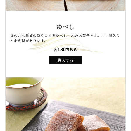
ゆべし
ほのかな醤油の香りのするゆべし生地のお菓子です。こし餡入り
と小判型があります。
130
各
円税込
購入する