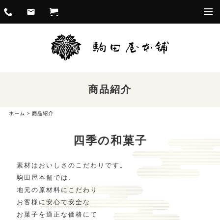
togg
navi
商品紹介
ホーム
> 商品紹介
四季の和菓子
素材はおいしさのこだわりです。
駒田屋本舗では、
地元の原材料にこだわり
お客様に安心で安全な
お菓子を適正な価格にて