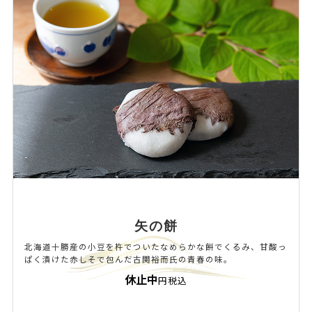
矢の餅
北海道十勝産の小豆を杵でついたなめらかな餅でくるみ、甘酸っ
ぱく漬けた赤しそで包んだ古関裕而氏の青春の味。
休止中
円税込