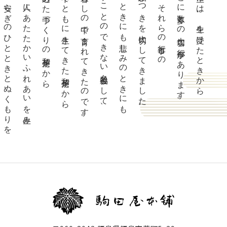
優しい安らぎのひとときとぬくもりを
多くの人にあたたかいふれあいを生み、
真心を込めた手づくりの和菓子だから、
歴史の中でともに生きてきた和菓子だから、
人々の暮らしの中で育まれてきたのです。
欠かすことのできない名脇役として、
喜びのときにも悲しみのときにも
強い結びつきを大切にしてきました。
和菓子は、それらの行事との
節目ごとに数多くの大切な行事があります。
人の一生には、生を受けたときから、